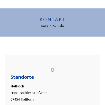
KONTAKT
Sie befinden sich hier:
Start
Kontakt
Standorte
Haßloch
Hans-Böckler-Straße 55
67454 Haßloch